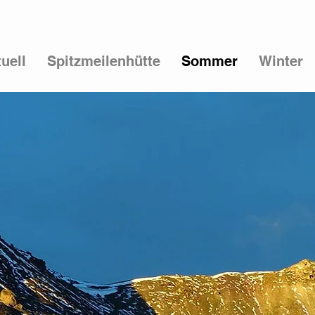
uell
Spitzmeilenhütte
Sommer
Winter